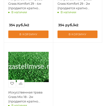
Grass Komfort 29 - 4м
Grass Komfort 29 - 2м
(продается кратно
(продается кратно
В наличии
В наличии
рулонам)
рулонам)
Доставим завтра
Доставим завтра
354
руб.
/м2
354
руб.
/м2
В КОРЗИНУ
В КОРЗИНУ
Искусственная трава
Grass Mix 18 - 2м
(продается кратно
В наличии
рулонам)