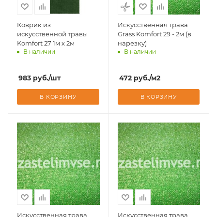
Коврик из
Искусственная трава
искусственной травы
Grass Komfort 29 - 2м (в
Komfort 27 1м х 2м
нарезку)
В наличии
В наличии
Доставим завтра
Доставим завтра
983
руб.
/шт
472
руб.
/м2
В КОРЗИНУ
В КОРЗИНУ
Искусственная трава
Искусственная трава