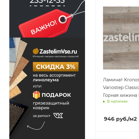
Ламинат Krono
Variostep Classi
Горная хижина 
В наличии
Доставим завт
946
руб.
/м2