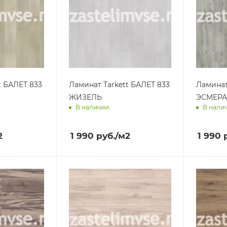
t БАЛЕТ 833
Ламинат Tarkett БАЛЕТ 833
Ламинат
ЖИЗЕЛЬ
ЭСМЕР
В наличии
В нали
ра
Доставим завтра
Достав
2
1 990
руб.
/м2
1 990
р