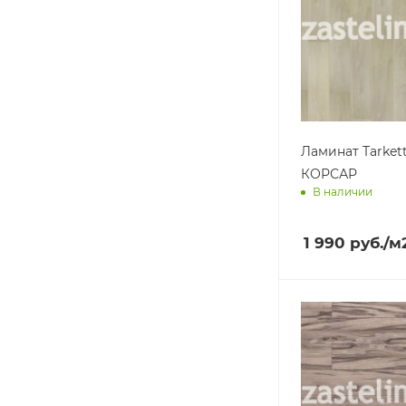
Ламинат Tarket
КОРСАР
В наличии
Доставим завт
1 990
руб.
/м