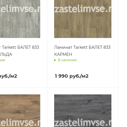
 Tarkett БАЛЕТ 833
Ламинат Tarkett БАЛЕТ 833
АЛЬДА
КАРМЕН
чии
В наличии
им завтра
Доставим завтра
уб.
/м2
1 990
руб.
/м2