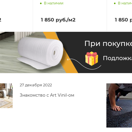
В наличии
В нали
ра
Доставим завтра
Достав
2
1 850
руб.
/м2
1 850
р
27 декабря 2022
Знакомство с Art Vinil-ом