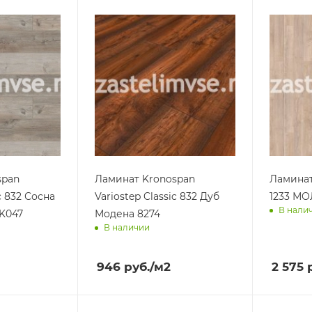
span
Ламинат Kronospan
Ламинат
c 832 Сосна
Variostep Classic 832 Дуб
1233 М
В нали
K047
Модена 8274
В наличии
Достав
ра
Доставим завтра
946
руб.
/м2
2 575
р