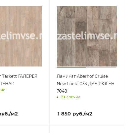
 Tarkett ГАЛЕРЕЯ
Ламинат Aberhof Cruise
ОЛЕНАР
New Lock 1033 ДУБ РЮГЕН
чии
7048
В наличии
им завтра
Доставим завтра
уб.
/м2
1 850
руб.
/м2