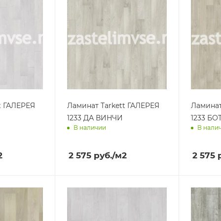
t ГАЛЕРЕЯ
Ламинат Tarkett ГАЛЕРЕЯ
Ламинат
1233 ДА ВИНЧИ
1233 Б
В наличии
В нали
ра
Доставим завтра
Достав
2
2 575
руб.
/м2
2 575
р