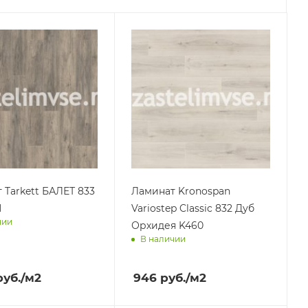
 Tarkett БАЛЕТ 833
Ламинат Kronospan
Н
Variostep Classic 832 Дуб
чии
Орхидея K460
В наличии
им завтра
Доставим завтра
уб.
/м2
946
руб.
/м2