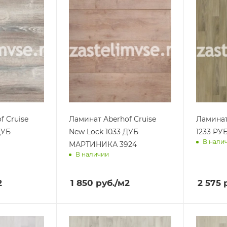
f Cruise
Ламинат Aberhof Cruise
Ламинат
ДУБ
New Lock 1033 ДУБ
1233 РУ
В нали
МАРТИНИКА 3924
В наличии
Достав
ра
Доставим завтра
2
1 850
руб.
/м2
2 575
р