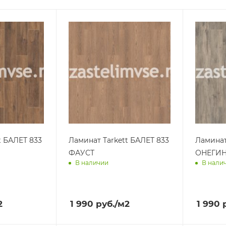
t БАЛЕТ 833
Ламинат Tarkett БАЛЕТ 833
Ламинат
ФАУСТ
ОНЕГИ
В наличии
В нали
ра
Доставим завтра
Достав
2
1 990
руб.
/м2
1 990
р