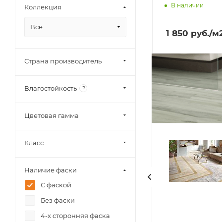
В наличии
Коллекция
Доставим завт
Все
1 850
руб.
/м
Страна производитель
Влагостойкость
?
Цветовая гамма
Класс
Наличие фаски
С фаской
Без фаски
4-х сторонняя фаска