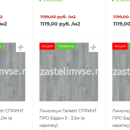
В наличии
В нали
ра
Доставим завтра
Достав
м2
1199,00
руб.
/м2
1199,00
/м2
1119,00
руб.
/м2
1119,0
а
Акция
Новинка
Акция
ett СПРИНТ
Линолеум Tarkett СПРИНТ
Линолеу
,0м (в
ПРО Баден 3 - 3,5м (в
ПРО Баде
нарезку)
нарезку