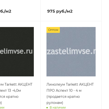
им завтра
Доставим завтра
б.
/м2
975
руб.
/м2
Оптом
м Tarkett АКЦЕНТ
Линолеум Tarkett АКЦЕНТ
ект 13 -4,0м
ПРО Аспект 10 - 4 м
тся кратно
(продается кратно
)
рулонам)
чии
В наличии