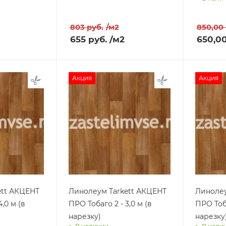
Доставим завтра
ра
Достав
803
руб.
/м2
850,00
655
руб.
/м2
650,0
Акция
Акция
ett АКЦЕНТ
Линолеум Tarkett АКЦЕНТ
Линолеу
,0 м (в
ПРО Тобаго 2 - 3,0 м (в
ПРО Тоба
нарезку)
нарезку