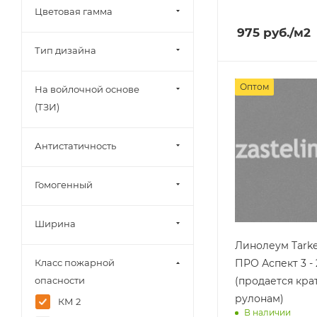
Цветовая гамма
Доставим завт
975
руб.
/м2
Тип дизайна
Оптом
На войлочной основе
(ТЗИ)
Антистатичность
Гомогенный
Ширина
Линолеум Tark
ПРО Аспект 3 - 
Класс пожарной
(продается кра
опасности
рулонам)
КМ 2
В наличии