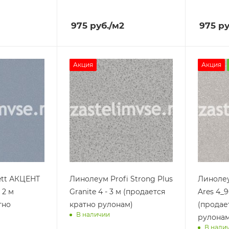
ра
Доставим завтра
Достав
975
руб.
/м2
975
ру
Акция
Акция
ett АКЦЕНТ
Линолеум Profi Strong Plus
Линолеу
 2 м
Granite 4 - 3 м (продается
Ares 4_9
тно
кратно рулонам)
(продае
В наличии
рулонам
В нали