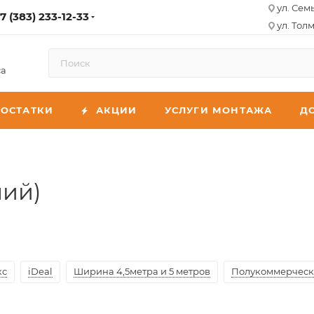
ул. Сем
7 (383) 233-12-33
ул. Толм
са
ОСТАТКИ
АКЦИИ
УСЛУГИ МОНТАЖА
Д
чий)
кс
iDeal
Ширина 4,5метра и 5 метров
Полукоммерчес