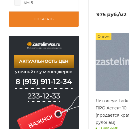
КМ 5
Доставим завт
975
руб.
/м2
ПОКАЗАТЬ
Оптом
Линолеум Tark
ПРО Аспект 10 -
(продается кра
рулонам)
В наличии