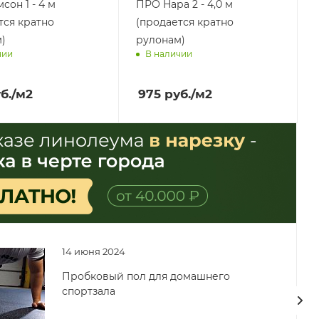
сон 1 - 4 м
ПРО Нара 2 - 4,0 м
тся кратно
(продается кратно
)
рулонам)
чии
В наличии
им завтра
Доставим завтра
б.
/м2
975
руб.
/м2
14 июня 2024
Пробковый пол для домашнего
спортзала