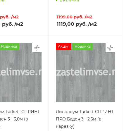
чии
В наличии
им завтра
Доставим завтра
руб.
/м2
1199,00
руб.
/м2
0
руб.
/м2
1119,00
руб.
/м2
Новинка
Акция
Новинка
м Tarkett СПРИНТ
Линолеум Tarkett СПРИНТ
н 3 - 3,0м (в
ПРО Баден 3 - 2,5м (в
)
нарезку)