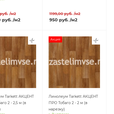
Доставим завтра
им завтра
руб.
/м2
1199,00
руб.
/м2
0
руб.
/м2
950
руб.
/м2
Акция
м Tarkett АКЦЕНТ
Линолеум Tarkett АКЦЕНТ
го 2 - 2,5 м (в
ПРО Тобаго 2 - 2 м (в
)
нарезку)