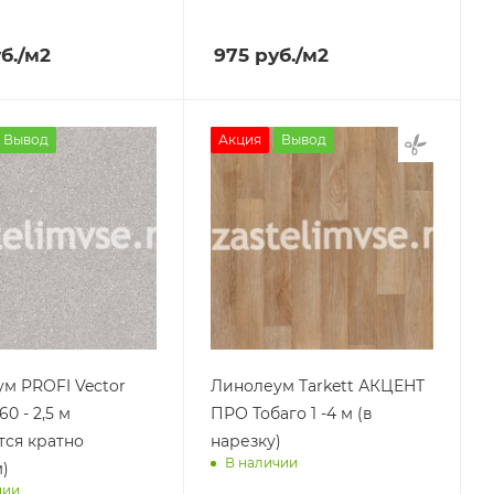
им завтра
Доставим завтра
б.
/м2
975
руб.
/м2
Вывод
Акция
Вывод
м PROFI Vector
Линолеум Tarkett АКЦЕНТ
60 - 2,5 м
ПРО Тобаго 1 -4 м (в
тся кратно
нарезку)
В наличии
)
чии