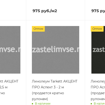
ра
Доставим завтра
Достав
975
руб.
/м2
975
ру
Оптом
Оптом
ett АКЦЕНТ
Линолеум Tarkett АКЦЕНТ
Линолеу
2,5 м
ПРО Аспект 3 - 2 м
ПРО Асп
тно
(продается кратно
(продае
рулонам)
рулонам
В наличии
В нали