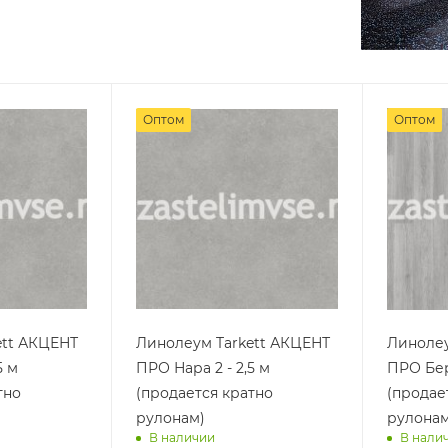
Оптом
Оптом
ett АКЦЕНТ
Линолеум Tarkett АКЦЕНТ
Линолеу
5 м
ПРО Нара 2 - 2,5 м
ПРО Бер
тно
(продается кратно
(продае
рулонам)
рулонам
В наличии
В нали