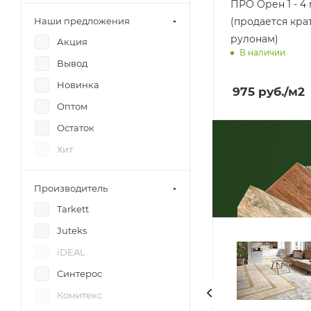
ПРО Орен 1 - 4
(продается кра
Наши предложения
рулонам)
Акция
В наличии
Вывод
Доставим завт
Новинка
975
руб.
/м2
Оптом
Остаток
Хит
Производитель
Tarkett
Juteks
iDEAL
Синтерос
Комитекс