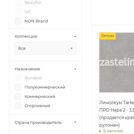
Beauflor
IVC
NON-Brand
Profi
Оптом
Коллекция
Textura
Все
Назначение
Бытовой
Полукоммерческий
Коммерческий
Линолеум Tark
Спортивный
ПРО Нара 2 - 3,
(продается кра
Страна производитель
рулонам)
В наличии