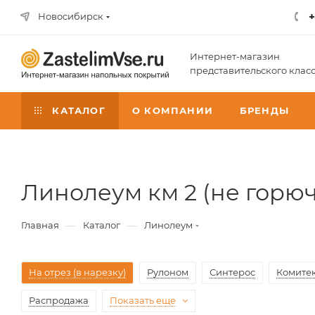
+
Новосибирск
Интернет-магазин
представительского клас
КАТАЛОГ
О КОМПАНИИ
БРЕНДЫ
Линолеум км 2 (не горю
—
—
Главная
Каталог
Линолеум
На отрез (в нарезку)
Рулоном
Синтерос
Комите
Распродажа
Показать еще