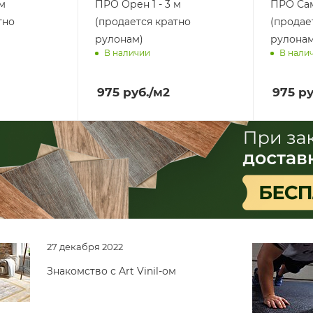
 м
ПРО Орен 1 - 3 м
ПРО Сам
тно
(продается кратно
(продае
рулонам)
рулонам
В наличии
В нали
ра
Доставим завтра
Достав
975
руб.
/м2
975
ру
27 декабря 2022
Знакомство с Art Vinil-ом