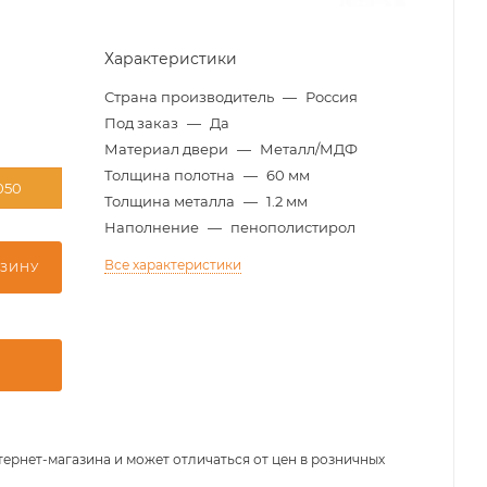
Характеристики
Страна производитель
—
Россия
Под заказ
—
Да
Материал двери
—
Металл/МДФ
Толщина полотна
—
60 мм
050
Толщина металла
—
1.2 мм
Наполнение
—
пенополистирол
Все характеристики
РЗИНУ
тернет-магазина и может отличаться от цен в розничных