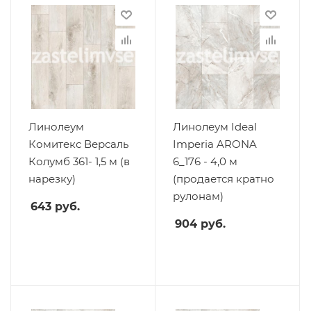
Линолеум
Линолеум Ideal
Комитекс Версаль
Imperia ARONA
Колумб 361- 1,5 м (в
6_176 - 4,0 м
нарезку)
(продается кратно
рулонам)
643
руб.
904
руб.