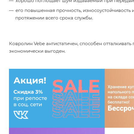
хорошо поглощает шум издаваемый при передви
его повышенная прочность, износоустойчивость 
протяжении всего срока службы.
Ковролин Vebe антистатичен, способен отталкивать п
экономически выгоден.