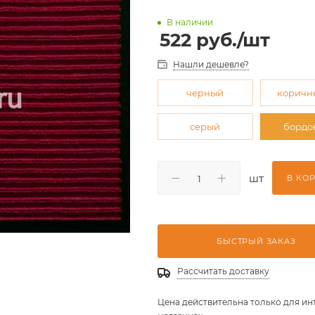
В наличии
522
руб.
/шт
Нашли дешевле?
черный
коричн
серый
бордо
шт
В КО
БЫСТРЫЙ ЗАКАЗ
Рассчитать доставку
Цена действительна только для ин