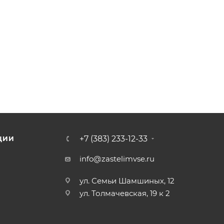
+7 (383) 233-12-33
ЦИИ
info@zastelimvse.ru
ул. Семьи Шамшиных, 12
ул. Толмачевская, 19 к 2