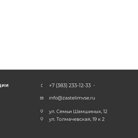
+7 (383) 233-12-33
ЦИИ
info@zastelimvse.ru
ул. Семьи Шамшиных, 12
ул. Толмачевская, 19 к 2