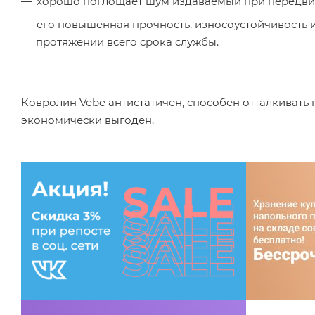
хорошо поглощает шум издаваемый при передви
его повышенная прочность, износоустойчивость 
протяжении всего срока службы.
Ковролин Vebe антистатичен, способен отталкивать п
экономически выгоден.