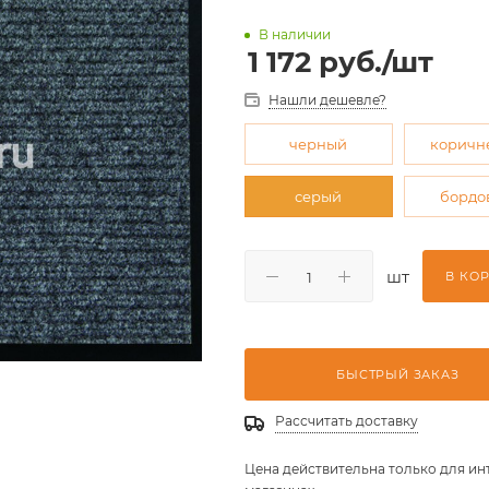
В наличии
1 172
руб.
/шт
Нашли дешевле?
черный
коричн
серый
бордо
шт
В КО
БЫСТРЫЙ ЗАКАЗ
Рассчитать доставку
Цена действительна только для ин