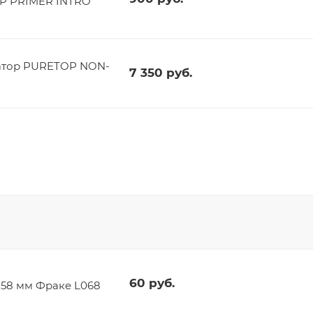
OP PRIMER INTRO
атор PURETOP NON-
7 350
руб.
60
руб.
t 58 мм Фраке L068