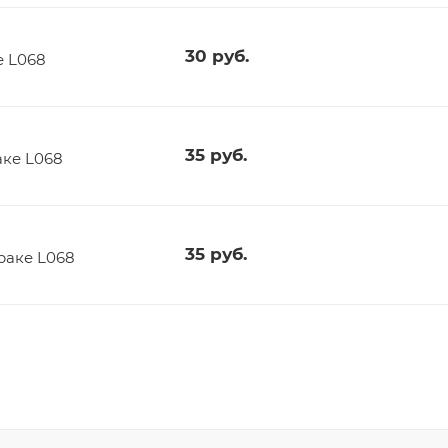
30
руб.
е L068
35
руб.
аке L068
35
руб.
раке L068