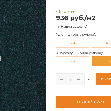
В наличии
936
руб.
/м2
Нашли дешевле?
Рулон (ширина рулона):
3 м
4 
В нарезку (ширина рулона):
3 м
4 
м2
В КО
БЫСТРЫЙ ЗАКАЗ