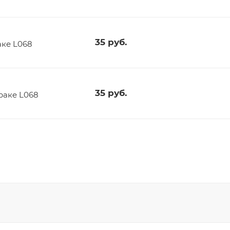
35
руб.
аке L068
35
руб.
раке L068