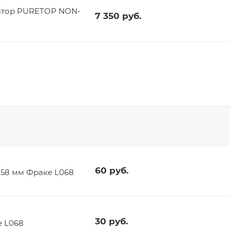
атор PURETOP NON-
7 350
руб.
60
руб.
t 58 мм Фраке L068
30
руб.
е L068