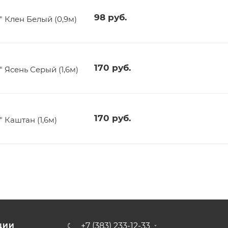
98
руб.
 Клен Белый (0,9м)
170
руб.
Ясень Серый (1,6м)
170
руб.
Каштан (1,6м)
+7 (383) 233-12-33
ЦИИ