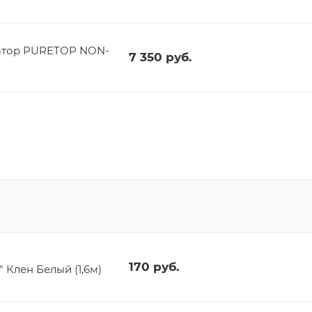
атор PURETOP NON-
7 350
руб.
170
руб.
Клен Белый (1,6м)