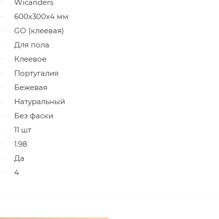
Wicanders
600x300x4 мм
GO (клеевая)
Для пола
Клеевое
Португалия
Бежевая
Натуральный
Без фаски
11 шт
1.98
Да
4