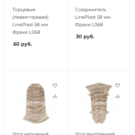
Торцевые
Соединитель
(левая+правая)
LinePlast 58 мм
LinePlast 58 мм
Фраке L068
Фраке L068
30
руб.
60
руб.
Угол наружный
Угол внутренний