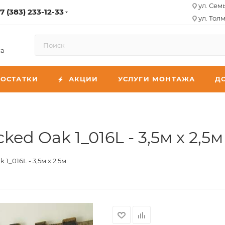
ул. Сем
7 (383) 233-12-33
ул. Толм
са
ОСТАТКИ
АКЦИИ
УСЛУГИ МОНТАЖА
Д
ked Oak 1_016L - 3,5м х 2,5м
1_016L - 3,5м х 2,5м