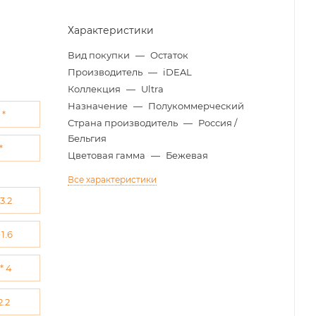
Характеристики
Вид покупки
—
Остаток
Производитель
—
iDEAL
Коллекция
—
Ultra
Назначение
—
Полукоммерческий
 *
Страна производитель
—
Россия /
Бельгия
*
Цветовая гамма
—
Бежевая
Все характеристики
 3.2
 1.6
 * 4
2.2