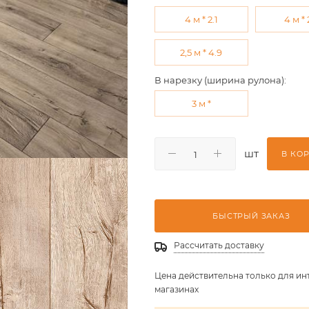
4 м * 2.1
4 м * 
2,5 м * 4.9
В нарезку (ширина рулона):
3 м *
шт
В КО
БЫСТРЫЙ ЗАКАЗ
Рассчитать доставку
Цена действительна только для ин
магазинах