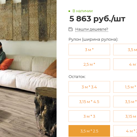
В наличии
5 863
руб.
/шт
Нашли дешевле?
Рулон (ширина рулона):
3 м *
3,5 м
2,5 м *
4 м 
Остаток:
3 м * 3.4
1,5 м *
3,15 м * 4.5
3,5 м *
3 м * 3
3,15 м
3,5 м * 2.5
4 м * 